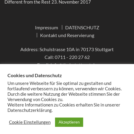
Different from the Rest
23. November 2017
Impressum
DATENSCHUTZ
Kontakt und Reservierung
Address: Schulstrasse 10A in 70173 Stuttgart
Call:
0711 - 220 27 62
Email:
info@thai-stuttgart.de
Cookies und Datenschutz
Um unsere Webseite für Sie optimal zu gestalten und
fortlaufend verbessern zu können, verwenden wir Cookies.
Durch die weitere Nutzung der Webseite stimmen Sie der
Verwendung von Cookies zu.
Weitere Informationen zu Cookies erhalten Sie in unserer
Datenschutzerklärung.
DATENSCHUTZ
Copyright © 2026
Tiffany
Thairestaurant.
Cookie Einstellungen
Akzeptieren