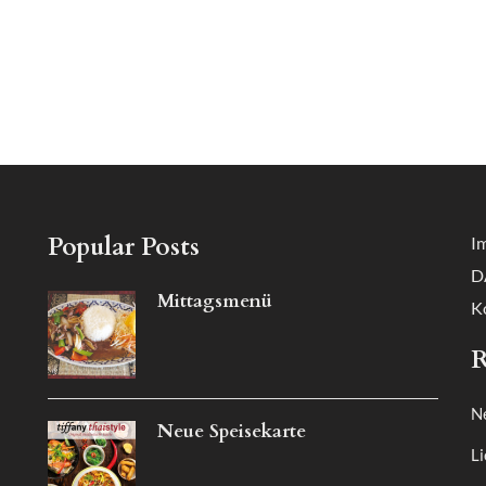
Popular Posts
I
D
Mittagsmenü
K
R
N
Neue Speisekarte
Li