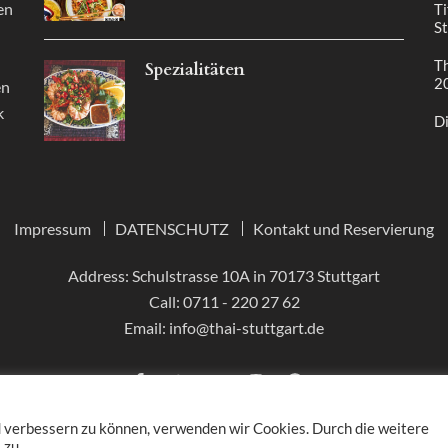
en
Ti
St
Th
Spezialitäten
2
en
k
Di
Impressum
DATENSCHUTZ
Kontakt und Reservierung
Address: Schulstrasse 10A in 70173 Stuttgart
Call:
0711 - 220 27 62
Email:
info@thai-stuttgart.de
d verbessern zu können, verwenden wir Cookies. Durch die weitere
 zu.