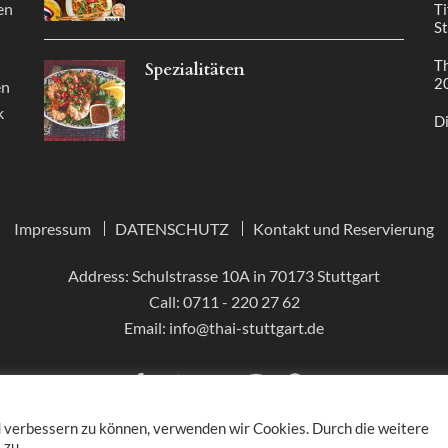
en
Ti
St
Th
Spezialitäten
2
en
k
Di
Impressum
DATENSCHUTZ
Kontakt und Reservierung
Address: Schulstrasse 10A in 70173 Stuttgart
Call:
0711 - 220 27 62
Email:
info@thai-stuttgart.de
d verbessern zu können, verwenden wir Cookies. Durch die weitere
 zu.