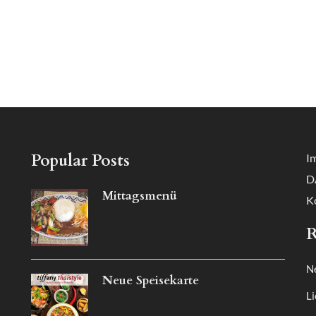
Popular Posts
I
D
Mittagsmenü
K
R
N
Neue Speisekarte
Li