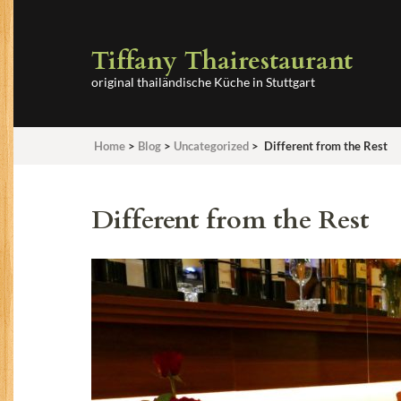
Tiffany Thairestaurant
original thailändische Küche in Stuttgart
Home
>
Blog
>
Uncategorized
>
Different from the Rest
Different from the Rest