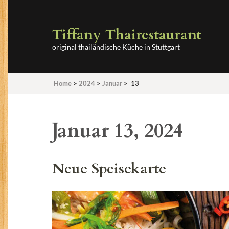
Tiffany Thairestaurant
original thailändische Küche in Stuttgart
Home
>
2024
>
Januar
>
13
Januar 13, 2024
Neue Speisekarte