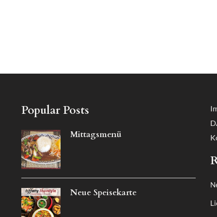
Popular Posts
I
D
Mittagsmenü
K
R
N
Neue Speisekarte
Li