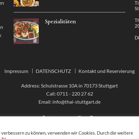
en
Ti
St
Th
Spezialitäten
2
en
k
Di
Impressum
DATENSCHUTZ
Kontakt und Reservierung
Address: Schulstrasse 10A in 70173 Stuttgart
Call:
0711 - 220 27 62
Email:
info@thai-stuttgart.de
d verbessern zu können, verwenden wir Cookies. Durch die weitere
 zu.