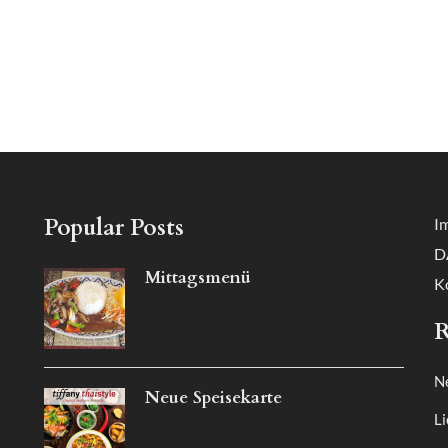
Popular Posts
I
D
Mittagsmenü
K
R
N
Neue Speisekarte
Li