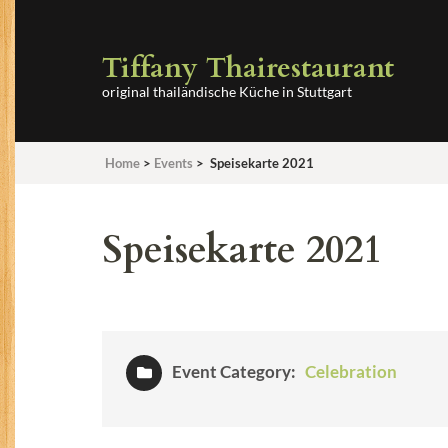
Tiffany Thairestaurant
original thailändische Küche in Stuttgart
Home
>
Events
>
Speisekarte 2021
Speisekarte 2021
Event Category:
Celebration