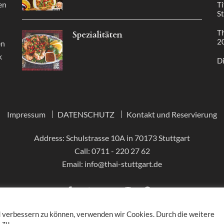
en
Ti
St
Th
Spezialitäten
2
en
k
Di
Impressum
DATENSCHUTZ
Kontakt und Reservierung
Address: Schulstrasse 10A in 70173 Stuttgart
Call:
0711 - 220 27 62
Email:
info@thai-stuttgart.de
d verbessern zu können, verwenden wir Cookies. Durch die weitere
 zu.