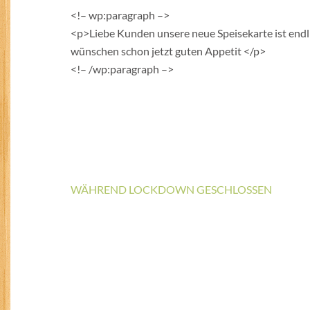
<!– wp:paragraph –>
<p>Liebe Kunden unsere neue Speisekarte ist endl
wünschen schon jetzt guten Appetit </p>
<!– /wp:paragraph –>
Beitragsnavigation
WÄHREND LOCKDOWN GESCHLOSSEN