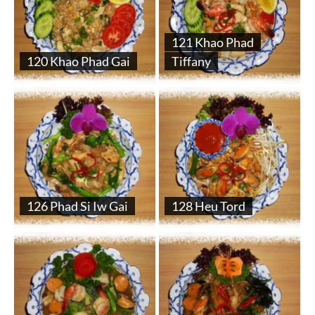
121 Khao Phad
120 Khao Phad Gai
Tiffany
126 Phad Si Iw Gai
128 Heu Tord