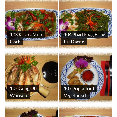
103 Khana Muh
104 Phad Phag Bung
Gorb
Fai Daeng
105 Gung Ob
107 Popia Tord
Wunsen
Vegetarisch