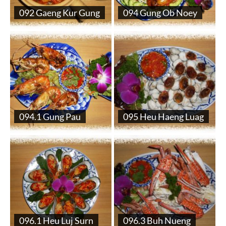
092 Gaeng Kur Gung
094 Gung Ob Noey
094.1 Gung Pau
095 Heu Haeng Luag
096.1 Heu Luj Surn
096.3 Buh Nueng