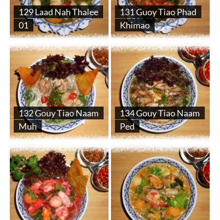
129 Laad Nah Thalee
131 Guoy Tiao Phad
01
Khimao
132 Gouy Tiao Naam
134 Gouy Tiao Naam
Muh
Ped