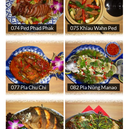
074 Ped Phad Phak
075 Khiau Wahn Ped
077 Pla Chu Chi
082 Pla Nüng Manao