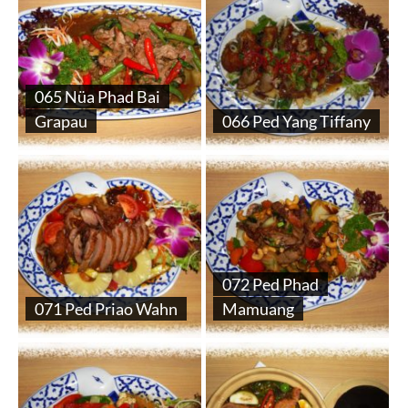
065 Nüa Phad Bai
Grapau
066 Ped Yang Tiffany
072 Ped Phad
071 Ped Priao Wahn
Mamuang