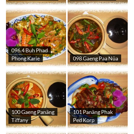
096.4 Buh Phad
Phong Karie
098 Gaeng Paa Nüa
100 Gaeng Panäng
101 Panäng Phak
Tiffany
Ped Korp