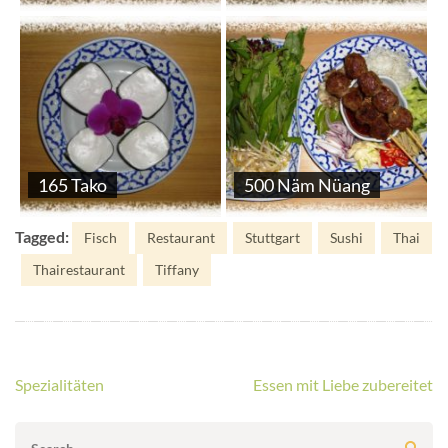
165 Tako
500 Näm Nüang
Tagged:
Fisch
Restaurant
Stuttgart
Sushi
Thai
Thairestaurant
Tiffany
Beitragsnavigation
Spezialitäten
Essen mit Liebe zubereitet
Search