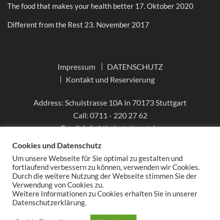
The food that makes your health better
17. Oktober 2020
Different from the Rest
23. November 2017
Impressum
DATENSCHUTZ
Kontakt und Reservierung
Address: Schulstrasse 10A in 70173 Stuttgart
Call:
0711 - 220 27 62
Email:
info@thai-stuttgart.de
Cookies und Datenschutz
Um unsere Webseite für Sie optimal zu gestalten und
fortlaufend verbessern zu können, verwenden wir Cookies.
Durch die weitere Nutzung der Webseite stimmen Sie der
Verwendung von Cookies zu.
Weitere Informationen zu Cookies erhalten Sie in unserer
Datenschutzerklärung.
DATENSCHUTZ
Copyright © 2026
Tiffany
Thairestaurant.