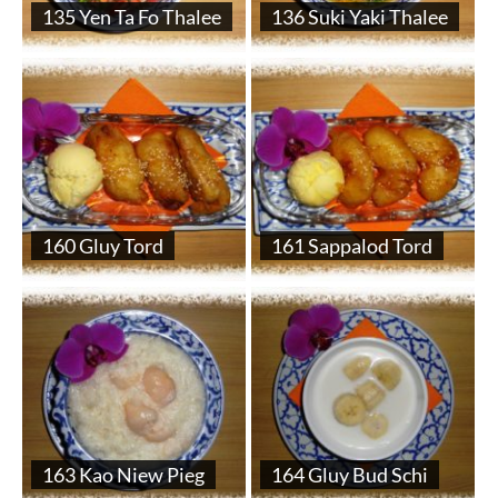
135 Yen Ta Fo Thalee
136 Suki Yaki Thalee
160 Gluy Tord
161 Sappalod Tord
163 Kao Niew Pieg
164 Gluy Bud Schi