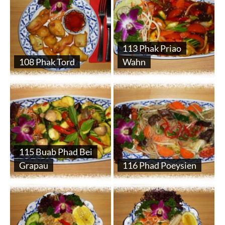
113 Phak Priao
108 Phak Tord
Wahn
115 Buab Phad Bei
Grapau
116 Phad Poeysien