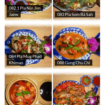
082.1 Pla Nin Jim
Jaew
083 Pla Som Bä Sah
084 Pla Mug Phad
Khimao
088 Gung Chu Chi