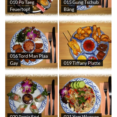
010 Po Taeg
015 Gung Tschub
Feuertopf
Bäng
016 Tord Man Plaa
Gay
019 Tiffany Platte
020 Popia Sod
021 Yam Wunsen