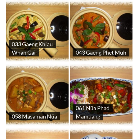
033 Gaeng Khiau
Whan Gai
043 Gaeng Phet Muh
061 Nüa Phad
058 Masaman Nüa
Mamuang