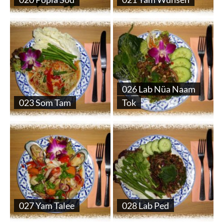
026 Lab Nüa Naam
023 Som Tam
Tok
027 Yam Talee
028 Lab Ped