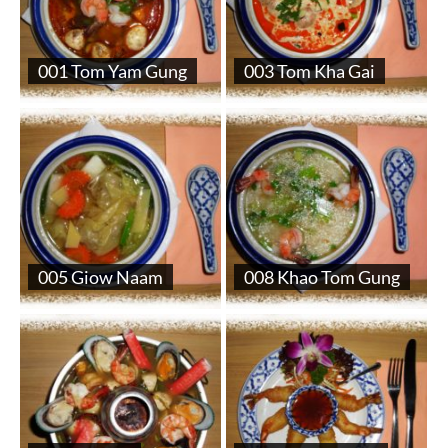
001 Tom Yam Gung
003 Tom Kha Gai
005 Giow Naam
008 Khao Tom Gung