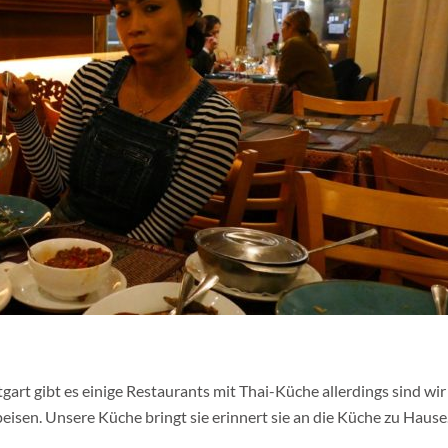
ttgart gibt es einige Restaurants mit Thai-Küche allerdings sind wir
eisen. Unsere Küche bringt sie erinnert sie an die Küche zu Hause