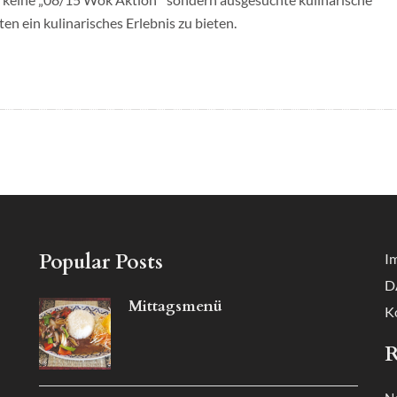
en ein kulinarisches Erlebnis zu bieten.
Popular Posts
I
D
Mittagsmenü
K
R