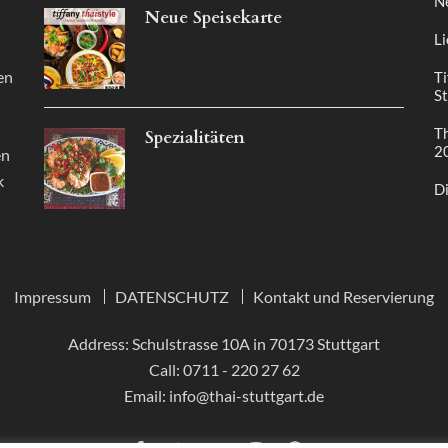
N
Neue Speisekarte
Li
en
Ti
St
Th
Spezialitäten
2
en
k
Di
Impressum
DATENSCHUTZ
Kontakt und Reservierung
Address: Schulstrasse 10A in 70173 Stuttgart
Call:
0711 - 220 27 62
Email:
info@thai-stuttgart.de